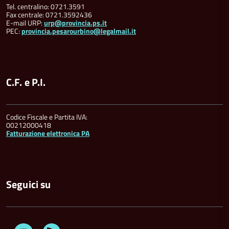
Tel. centralino: 0721.3591
Fax centrale: 0721.3592436
E-mail URP:
urp@provincia.ps.it
PEC:
provincia.pesarourbino@legalmail.it
C.F. e P.I.
Codice Fiscale e Partita IVA:
00212000418
Fatturazione elettronica PA
Seguici su
Youtube
Feed