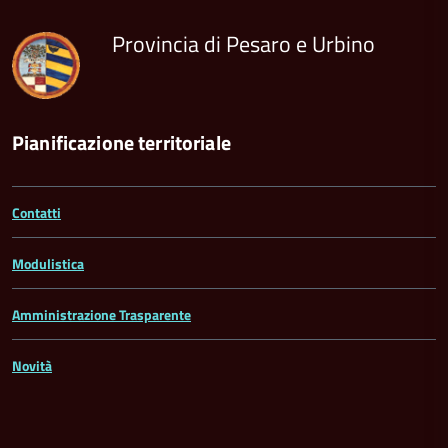
contenuto
Provincia di Pesaro e Urbino
Pianificazione territoriale
Contatti
Modulistica
Amministrazione Trasparente
Novità