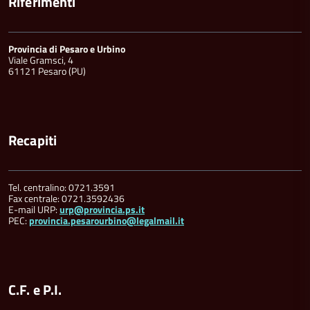
Riferimenti
Provincia di Pesaro e Urbino
Viale Gramsci, 4
61121 Pesaro (PU)
Recapiti
Tel. centralino: 0721.3591
Fax centrale: 0721.3592436
E-mail URP:
urp@provincia.ps.it
PEC:
provincia.pesarourbino@legalmail.it
C.F. e P.I.