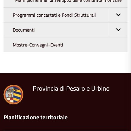
Piani pluriennali di sviluppo delle comunità montane
Programmi concertati e Fondi Strutturali
Documenti
Mostre-Convegni-Eventi
torna
all'inizio
del
contenuto
Provincia di Pesaro e Urbino
Pianificazione territoriale