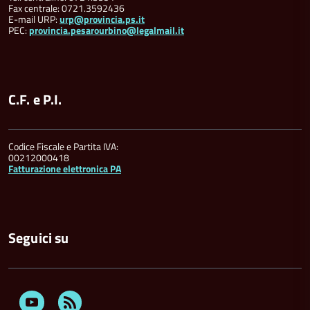
Fax centrale: 0721.3592436
E-mail URP:
urp@provincia.ps.it
PEC:
provincia.pesarourbino@legalmail.it
C.F. e P.I.
Codice Fiscale e Partita IVA:
00212000418
Fatturazione elettronica PA
Seguici su
Youtube
Feed
Rss