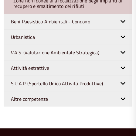
Zone non idonee alla localizzazione degli impianti di
recupero e smaltimento dei rifiuti
Beni Paesistico Ambientali - Condono
Urbanistica
V.A.S. (Valutazione Ambientale Strategica)
Attività estrattive
S.U.A.P. (Sportello Unico Attività Produttive)
Altre competenze
torna
all'inizio
del
contenuto