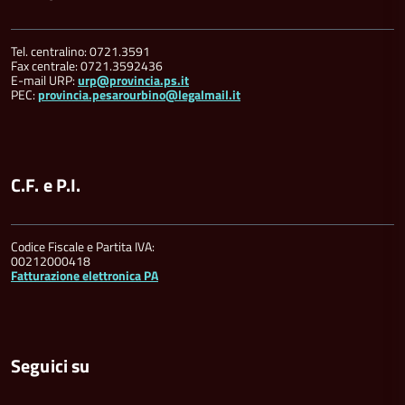
Tel. centralino: 0721.3591
Fax centrale: 0721.3592436
E-mail URP:
urp@provincia.ps.it
PEC:
provincia.pesarourbino@legalmail.it
C.F. e P.I.
Codice Fiscale e Partita IVA:
00212000418
Fatturazione elettronica PA
Seguici su