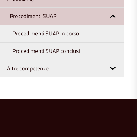
Procedimenti SUAP
Procedimenti SUAP in corso
Procedimenti SUAP conclusi
Altre competenze
torna
all'inizio
del
contenuto