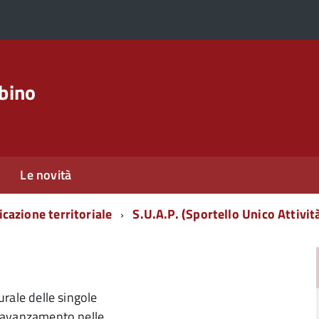
rbino
Le novità
icazione territoriale
S.U.A.P. (Sportello Unico Attivit
urale delle singole
di avanzamento nelle