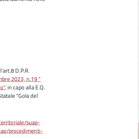
l'art.8 D.P.R.
mbre 2023, n.19 "
io"
, in capo alla E.Q.
Statale "Gola del
territoriale/suap-
suap/procedimenti-