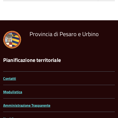
torna
all'inizio
del
contenuto
Provincia di Pesaro e Urbino
Pianificazione territoriale
Contatti
Modulistica
Amministrazione Trasparente