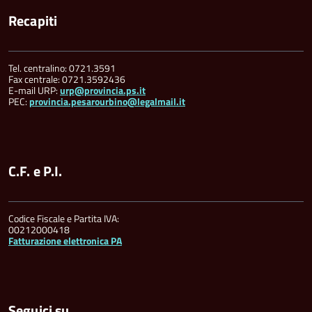
Recapiti
Tel. centralino: 0721.3591
Fax centrale: 0721.3592436
E-mail URP:
urp@provincia.ps.it
PEC:
provincia.pesarourbino@legalmail.it
C.F. e P.I.
Codice Fiscale e Partita IVA:
00212000418
Fatturazione elettronica PA
Seguici su