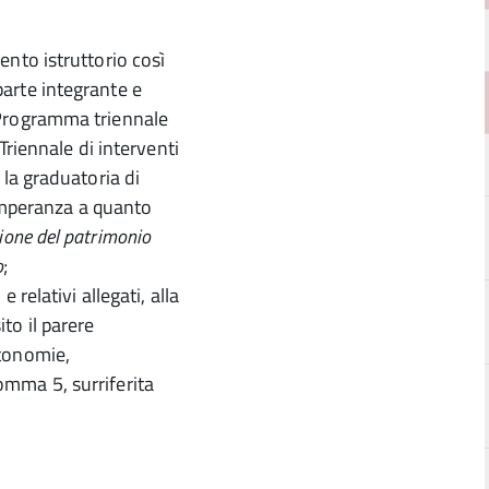
ento istruttorio così
arte integrante e
 Programma triennale
 Triennale di interventi
 la graduatoria di
ttemperanza a quanto
ione del patrimonio
o
;
 relativi allegati, alla
to il parere
utonomie,
omma 5, surriferita