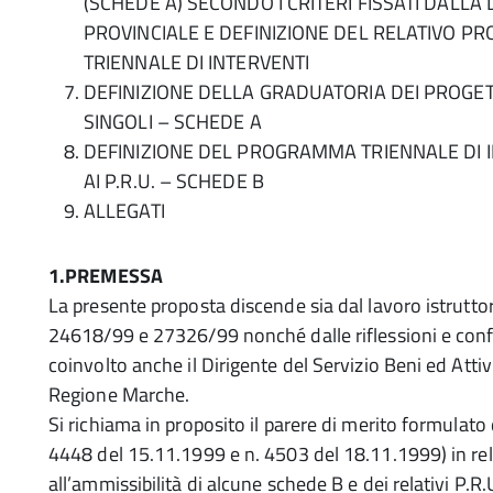
(SCHEDE A) SECONDO I CRITERI FISSATI DALLA 
PROVINCIALE E DEFINIZIONE DEL RELATIVO 
TRIENNALE DI INTERVENTI
DEFINIZIONE DELLA GRADUATORIA DEI PROGETT
SINGOLI – SCHEDE A
DEFINIZIONE DEL PROGRAMMA TRIENNALE DI I
AI P.R.U. – SCHEDE B
ALLEGATI
1.PREMESSA
La presente proposta discende sia dal lavoro istruttori
24618/99 e 27326/99 nonché dalle riflessioni e con
coinvolto anche il Dirigente del Servizio Beni ed Attivi
Regione Marche.
Si richiama in proposito il parere di merito formulato 
4448 del 15.11.1999 e n. 4503 del 18.11.1999) in re
all’ammissibilità di alcune schede B e dei relativi P.R.