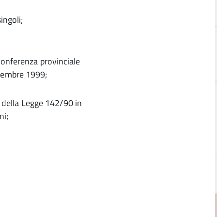
ingoli;
Conferenza provinciale
vembre 1999;
53 della Legge 142/90 in
ni;