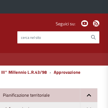
Youtube
Fee
Seguici su:
Rss
cerca nel sito
III° Millennio L.R.43/98
Approvazione
Pianificazione territoriale