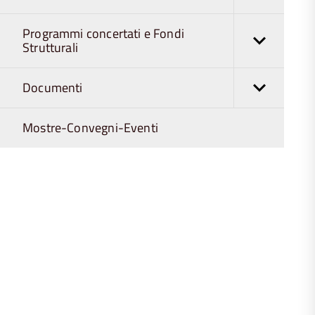
Programmi concertati e Fondi
Strutturali
Documenti
Mostre-Convegni-Eventi
torna
all'inizio
del
contenuto