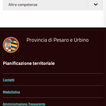
Altre competenze
torna
all'inizio
del
contenuto
Provincia di Pesaro e Urbino
Pianificazione territoriale
Contatti
Modulistica
Amministrazione Trasparente