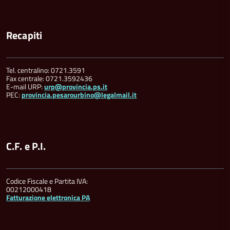
Recapiti
Tel. centralino: 0721.3591
Fax centrale: 0721.3592436
E-mail URP:
urp@provincia.ps.it
PEC:
provincia.pesarourbino@legalmail.it
C.F. e P.I.
Codice Fiscale e Partita IVA:
00212000418
Fatturazione elettronica PA