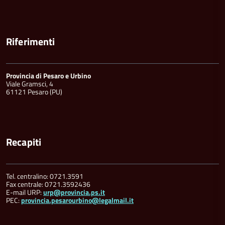
Riferimenti
Provincia di Pesaro e Urbino
Viale Gramsci, 4
61121 Pesaro (PU)
Recapiti
Tel. centralino: 0721.3591
Fax centrale: 0721.3592436
E-mail URP:
urp@provincia.ps.it
PEC:
provincia.pesarourbino@legalmail.it