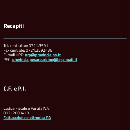
Recapiti
Tel. centralino: 0721.3591
Fax centrale: 0721.3592436
E-mail URP:
urp@provincia.ps.it
PEC:
provincia.pesarourbino@legalmail.it
C.F. e P.I.
Codice Fiscale e Partita IVA:
00212000418
Fatturazione elettronica PA