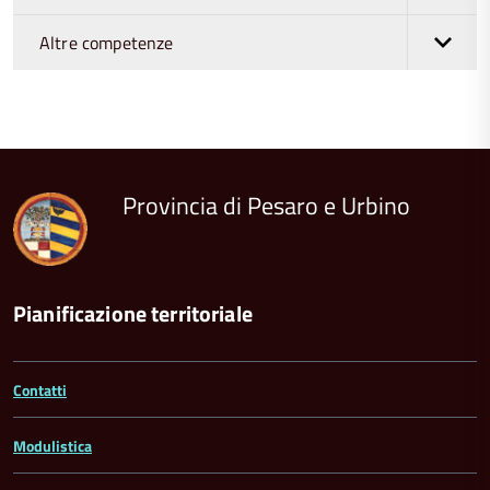
Altre competenze
torna
all'inizio
del
contenuto
Provincia di Pesaro e Urbino
Pianificazione territoriale
Contatti
Modulistica