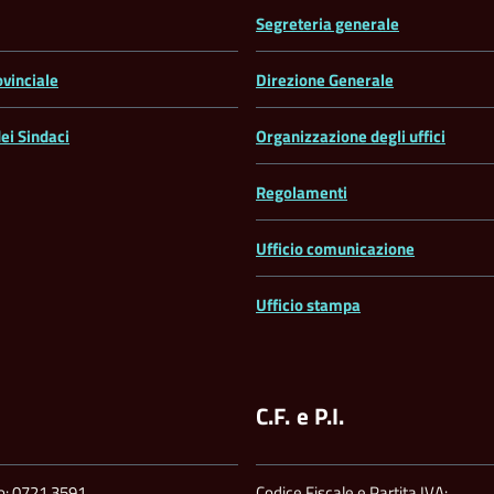
Segreteria generale
ovinciale
Direzione Generale
ei Sindaci
Organizzazione degli uffici
Regolamenti
Ufficio comunicazione
Ufficio stampa
C.F. e P.I.
no: 0721.3591
Codice Fiscale e Partita IVA: