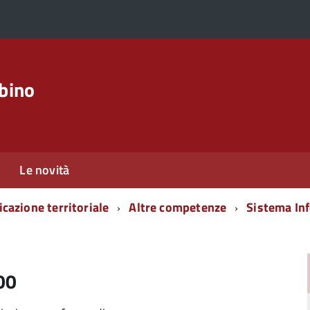
rbino
Le novità
icazione territoriale
Altre competenze
Sistema Inf
00