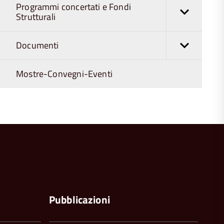
Programmi concertati e Fondi
Strutturali
Documenti
Mostre-Convegni-Eventi
torna
all'inizio
del
contenuto
a
Pubblicazioni