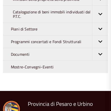
Catalogazione di beni immobili individuati dal
P.T.C.
Piani di Settore
Programmi concertati e Fondi Strutturali
Documenti
Mostre-Convegni-Eventi
torna
all'inizio
del
contenuto
Provincia di Pesaro e Urbino