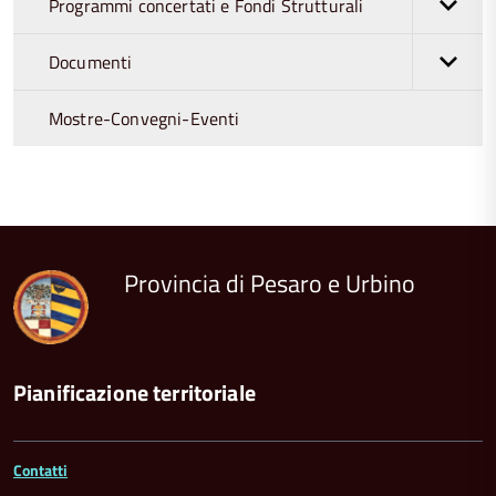
Programmi concertati e Fondi Strutturali
Documenti
Mostre-Convegni-Eventi
torna
all'inizio
del
contenuto
Provincia di Pesaro e Urbino
Pianificazione territoriale
Contatti