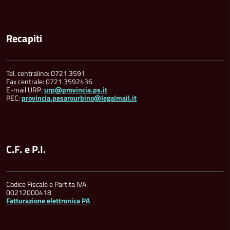
Recapiti
Tel. centralino: 0721.3591
Fax centrale: 0721.3592436
E-mail URP:
urp@provincia.ps.it
PEC:
provincia.pesarourbino@legalmail.it
C.F. e P.I.
Codice Fiscale e Partita IVA:
00212000418
Fatturazione elettronica PA