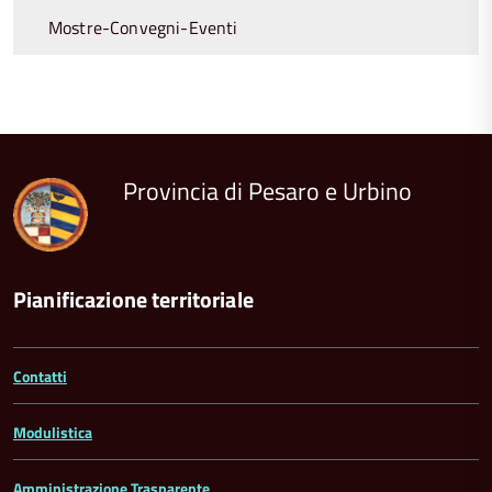
Mostre-Convegni-Eventi
torna
all'inizio
del
contenuto
Provincia di Pesaro e Urbino
Pianificazione territoriale
Contatti
Modulistica
Amministrazione Trasparente