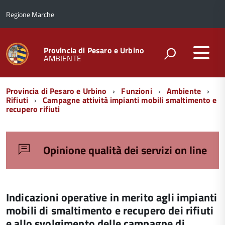
Regione Marche
Provincia di Pesaro e Urbino
AMBIENTE
Menu
Provincia di Pesaro e Urbino
Funzioni
Ambiente
di
Rifiuti
Campagne attività impianti mobili smaltimento e
recupero rifiuti
navigazione
Opinione qualità dei servizi on line
Indicazioni operative in merito agli impianti
mobili di smaltimento e recupero dei rifiuti
e allo svolgimento delle campagne di