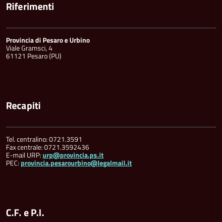
Riferimenti
Provincia di Pesaro e Urbino
Viale Gramsci, 4
61121 Pesaro (PU)
Recapiti
Tel. centralino: 0721.3591
Fax centrale: 0721.3592436
E-mail URP:
urp@provincia.ps.it
PEC:
provincia.pesarourbino@legalmail.it
C.F. e P.I.