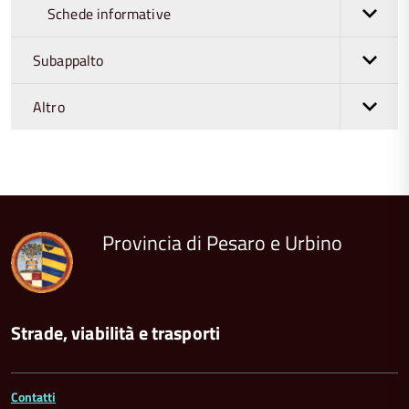
Schede informative
Subappalto
Altro
torna
all'inizio
del
contenuto
Provincia di Pesaro e Urbino
Strade, viabilità e trasporti
Contatti