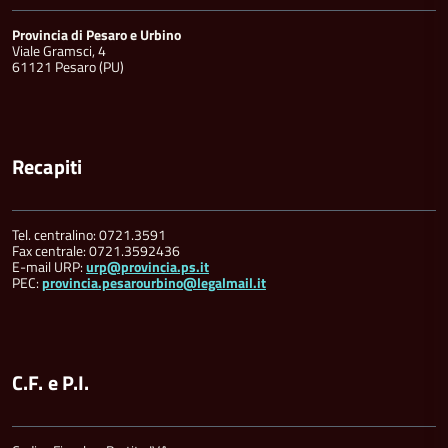
Provincia di Pesaro e Urbino
Viale Gramsci, 4
61121 Pesaro (PU)
Recapiti
Tel. centralino: 0721.3591
Fax centrale: 0721.3592436
E-mail URP:
urp@provincia.ps.it
PEC:
provincia.pesarourbino@legalmail.it
C.F. e P.I.