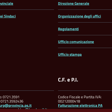
ovinciale
Direzione Generale
ei Sindaci
Organizzazione degli uffici
Regolamenti
Ufficio comunicazione
Ufficio stampa
C.F. e P.I.
no: 0721.3591
Codice Fiscale e Partita IVA:
: 0721.3592436
00212000418
urp@provincia.ps.it
Fatturazione elettronica PA
ia.pesarourbino@legalmail.it