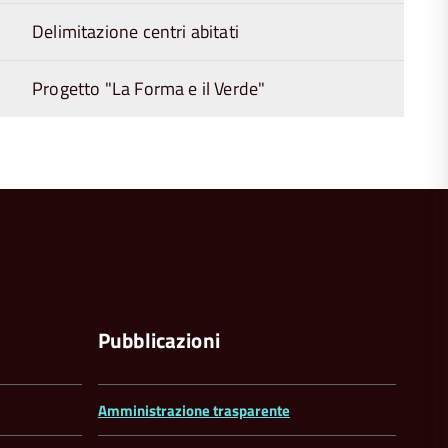
Delimitazione centri abitati
Progetto "La Forma e il Verde"
torna
all'inizio
del
contenuto
a
Pubblicazioni
Amministrazione trasparente