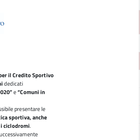
per il Credito Sportivo
ni
dedicati
2020”
e
“Comuni in
sibile presentare le
tica sportiva, anche
 i ciclodromi
.
 successivamente