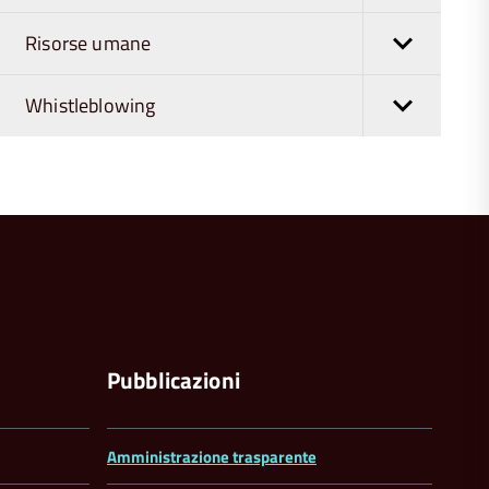
Risorse umane
Whistleblowing
torna
all'inizio
del
contenuto
a
Pubblicazioni
Amministrazione trasparente