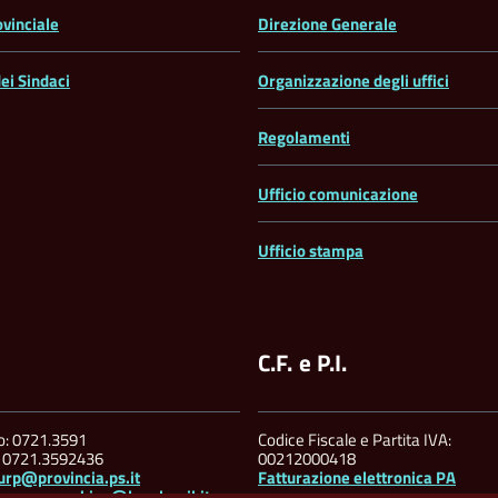
ovinciale
Direzione Generale
ei Sindaci
Organizzazione degli uffici
Regolamenti
Ufficio comunicazione
Ufficio stampa
C.F. e P.I.
no: 0721.3591
Codice Fiscale e Partita IVA:
: 0721.3592436
00212000418
urp@provincia.ps.it
Fatturazione elettronica PA
ia.pesarourbino@legalmail.it