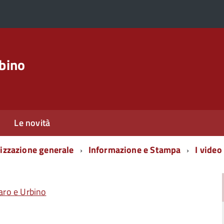
rbino
Le novità
izzazione generale
Informazione e Stampa
I video
aro e Urbino