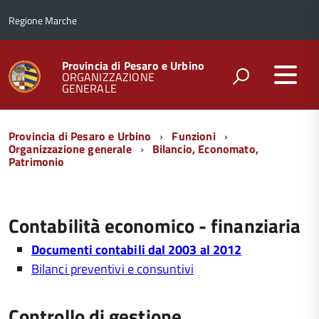
Regione Marche
Provincia di Pesaro e Urbino
ORGANIZZAZIONE
GENERALE
Menu
Provincia di Pesaro e Urbino
Funzioni
di
Organizzazione generale
Bilancio, Economato,
Patrimonio
navigazione
Contabilità economico - finanziaria
Documenti contabili dal 2003 al 2012
Bilanci preventivi e consuntivi
Controllo di gestione