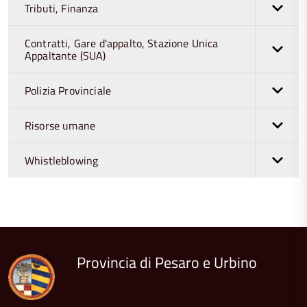
Tributi, Finanza
Contratti, Gare d'appalto, Stazione Unica
Appaltante (SUA)
Polizia Provinciale
Risorse umane
Whistleblowing
torna
all'inizio
del
contenuto
Provincia di Pesaro e Urbino