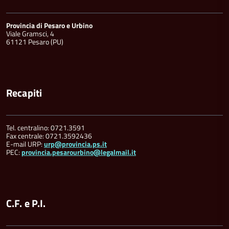
Provincia di Pesaro e Urbino
Viale Gramsci, 4
61121 Pesaro (PU)
Recapiti
Tel. centralino: 0721.3591
Fax centrale: 0721.3592436
E-mail URP:
urp@provincia.ps.it
PEC:
provincia.pesarourbino@legalmail.it
C.F. e P.I.