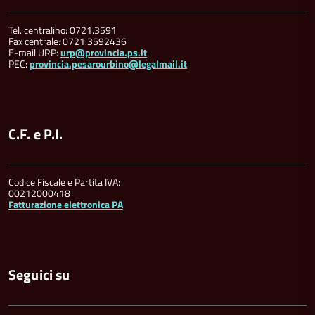
Tel. centralino: 0721.3591
Fax centrale: 0721.3592436
E-mail URP:
urp@provincia.ps.it
PEC:
provincia.pesarourbino@legalmail.it
C.F. e P.I.
Codice Fiscale e Partita IVA:
00212000418
Fatturazione elettronica PA
Seguici su