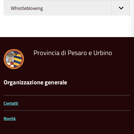
Whistleblowing
torna
all'inizio
del
contenuto
Provincia di Pesaro e Urbino
Organizzazione generale
Contatti
Novità