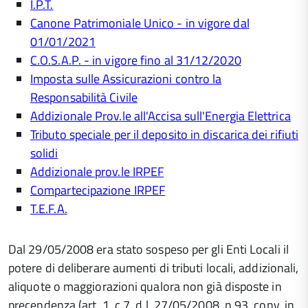
I.P.T.
Canone Patrimoniale Unico - in vigore dal
01/01/2021
C.O.S.A.P. - in vigore fino al 31/12/2020
Imposta sulle Assicurazioni contro la
Responsabilità Civile
Addizionale Prov.le all'Accisa sull'Energia Elettrica
Tributo speciale per il deposito in discarica dei rifiuti
solidi
Addizionale prov.le IRPEF
Compartecipazione IRPEF
T.E.F.A.
Dal 29/05/2008 era stato sospeso per gli Enti Locali il
potere di deliberare aumenti di tributi locali, addizionali,
aliquote o maggiorazioni qualora non già disposte in
precendenza (art. 1, c.7, d.l. 27/05/2008, n.93, conv. in