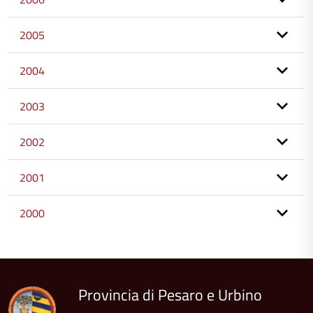
2005
2004
2003
2002
2001
2000
torna
all'inizio
del
contenuto
Provincia di Pesaro e Urbino