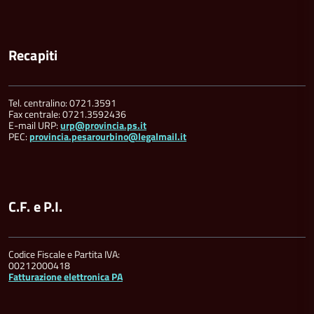
Recapiti
Tel. centralino: 0721.3591
Fax centrale: 0721.3592436
E-mail URP:
urp@provincia.ps.it
PEC:
provincia.pesarourbino@legalmail.it
C.F. e P.I.
Codice Fiscale e Partita IVA:
00212000418
Fatturazione elettronica PA