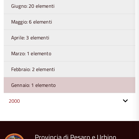
Giugno: 20 elementi
Maggio: 6 elementi
Aprile: 3 elementi
Marzo: 1 elemento
Febbraio: 2 elementi
Gennaio: 1 elemento
2000
torna
all'inizio
del
contenuto
Provincia di Pesaro e Urbino