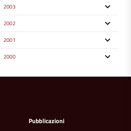
2003
2002
2001
2000
torna
all'inizio
del
contenuto
a
Pubblicazioni