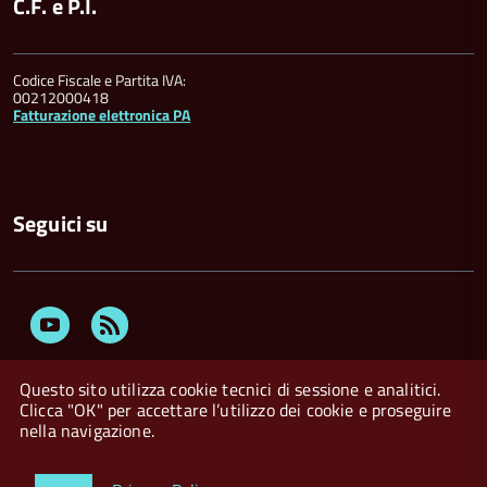
C.F. e P.I.
Codice Fiscale e Partita IVA:
00212000418
Fatturazione elettronica PA
Seguici su
Youtube
Feed
Rss
Questo sito utilizza cookie tecnici di sessione e analitici.
Clicca "OK" per accettare l’utilizzo dei cookie e proseguire
nella navigazione.
Privacy Policy
Crediti
Dichiarazione di accessibilità