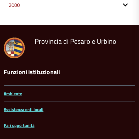
2000
torna
all'inizio
del
contenuto
Provincia di Pesaro e Urbino
Funzioni istituzionali
Ambiente
Assistenza enti locali
Pari opportunità