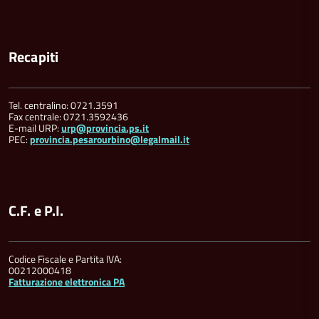
Recapiti
Tel. centralino: 0721.3591
Fax centrale: 0721.3592436
E-mail URP:
urp@provincia.ps.it
PEC:
provincia.pesarourbino@legalmail.it
C.F. e P.I.
Codice Fiscale e Partita IVA:
00212000418
Fatturazione elettronica PA