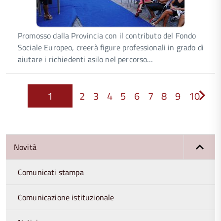
Promosso dalla Provincia con il contributo del Fondo
Sociale Europeo, creerà figure professionali in grado di
aiutare i richiedenti asilo nel percorso…
1
2
3
4
5
6
7
8
9
10
Next
Novità
Comunicati stampa
Comunicazione istituzionale