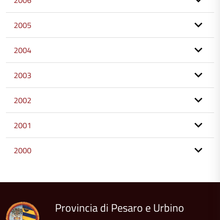
2006
2005
2004
2003
2002
2001
2000
torna
all'inizio
del
contenuto
Provincia di Pesaro e Urbino