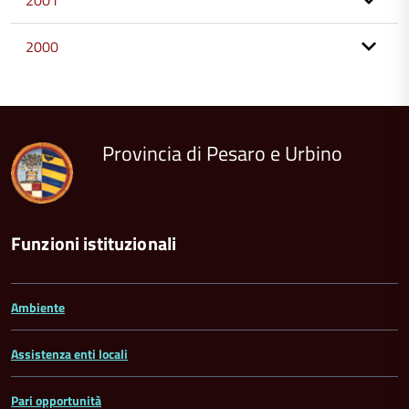
2001
2000
torna
all'inizio
del
contenuto
Provincia di Pesaro e Urbino
Funzioni istituzionali
Ambiente
Assistenza enti locali
Pari opportunità