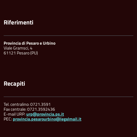
Riferimenti
Provincia di Pesaro e Urbino
Viale Gramsci, 4
61121 Pesaro (PU)
Recapiti
Tel. centralino: 0721.3591
Fax centrale: 0721.3592436
E-mail URP:
urp@provincia.ps.it
PEC:
provincia.pesarourbino@legalmail.it