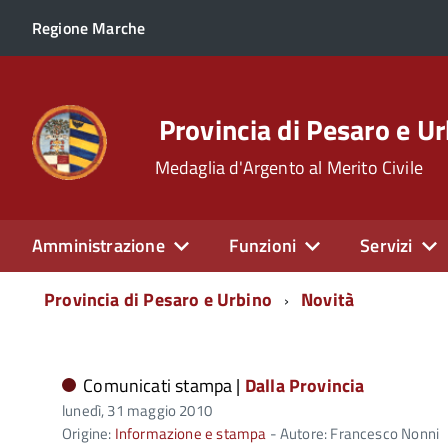
Regione Marche
Provincia di Pesaro e U
Medaglia d'Argento al Merito Civile
Amministrazione
Funzioni
Servizi
Menu
Provincia di Pesaro e Urbino
Novità
di
navigazione
Comunicati stampa |
Dalla Provincia
lunedì, 31 maggio 2010
Origine:
Informazione e stampa
- Autore: Francesco Nonni