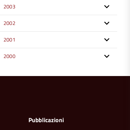
2003
2002
2001
2000
torna
all'inizio
del
contenuto
a
Pubblicazioni