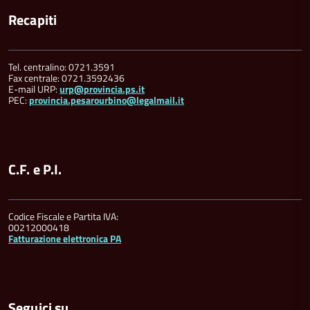
Recapiti
Tel. centralino: 0721.3591
Fax centrale: 0721.3592436
E-mail URP:
urp@provincia.ps.it
PEC:
provincia.pesarourbino@legalmail.it
C.F. e P.I.
Codice Fiscale e Partita IVA:
00212000418
Fatturazione elettronica PA
Seguici su