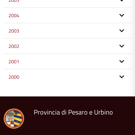
2005
2004
2003
2002
2001
2000
torna
all'inizio
del
contenuto
Provincia di Pesaro e Urbino