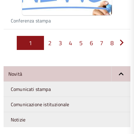
Conferenza stampa
1
2
3
4
5
6
7
8
Next
Novità
Comunicati stampa
Comunicazione istituzionale
Notizie