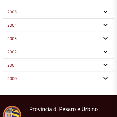
2005
2004
2003
2002
2001
2000
torna
all'inizio
del
contenuto
Provincia di Pesaro e Urbino