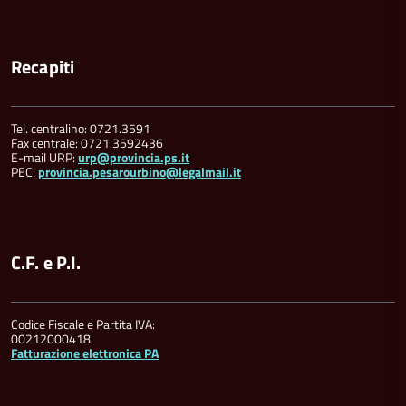
Recapiti
Tel. centralino: 0721.3591
Fax centrale: 0721.3592436
E-mail URP:
urp@provincia.ps.it
PEC:
provincia.pesarourbino@legalmail.it
C.F. e P.I.
Codice Fiscale e Partita IVA:
00212000418
Fatturazione elettronica PA