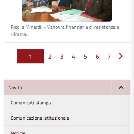
Ricci e Minardi: «Manovra finanziaria di resistenza e
riforma»
1
2
3
4
5
6
7
Next
Novità
Comunicati stampa
Comunicazione istituzionale
Notizie