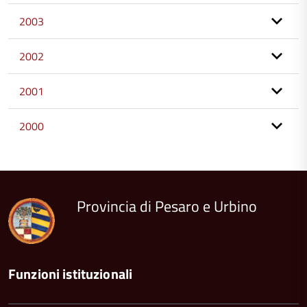
2003
2002
2001
2000
torna
all'inizio
del
contenuto
Provincia di Pesaro e Urbino
Funzioni istituzionali