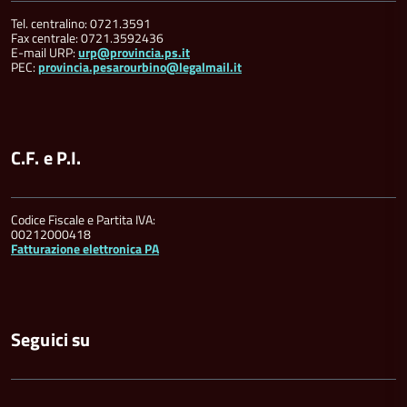
Tel. centralino: 0721.3591
Fax centrale: 0721.3592436
E-mail URP:
urp@provincia.ps.it
PEC:
provincia.pesarourbino@legalmail.it
C.F. e P.I.
Codice Fiscale e Partita IVA:
00212000418
Fatturazione elettronica PA
Seguici su