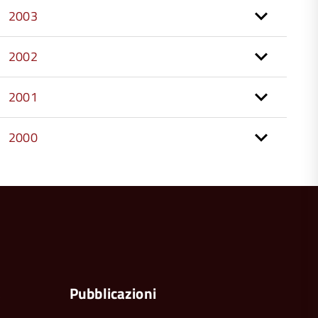
2003
2002
2001
2000
torna
all'inizio
del
contenuto
a
Pubblicazioni