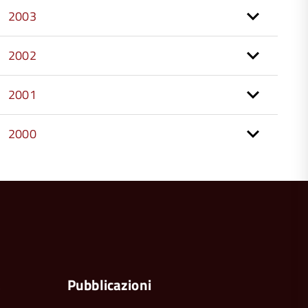
2003
2002
2001
2000
torna
all'inizio
del
contenuto
a
Pubblicazioni