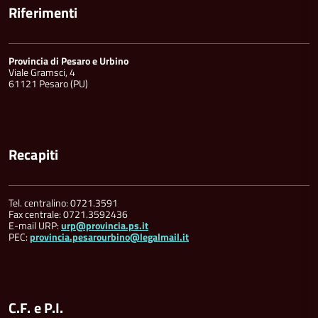
Riferimenti
Provincia di Pesaro e Urbino
Viale Gramsci, 4
61121 Pesaro (PU)
Recapiti
Tel. centralino: 0721.3591
Fax centrale: 0721.3592436
E-mail URP:
urp@provincia.ps.it
PEC:
provincia.pesarourbino@legalmail.it
C.F. e P.I.