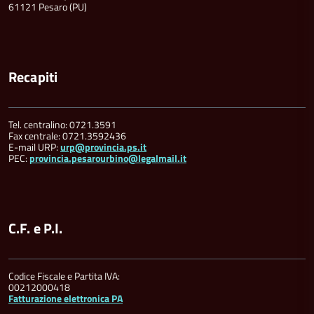
61121 Pesaro (PU)
Recapiti
Tel. centralino: 0721.3591
Fax centrale: 0721.3592436
E-mail URP:
urp@provincia.ps.it
PEC:
provincia.pesarourbino@legalmail.it
C.F. e P.I.
Codice Fiscale e Partita IVA:
00212000418
Fatturazione elettronica PA