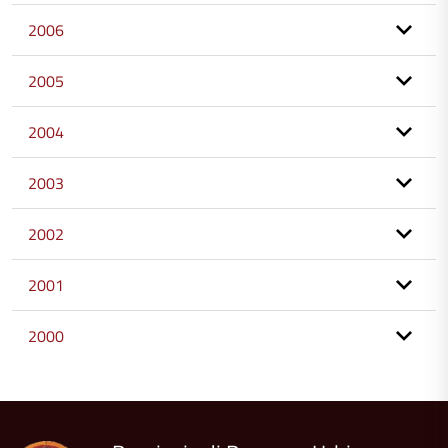
2006
2005
2004
2003
2002
2001
2000
torna
all'inizio
del
contenuto