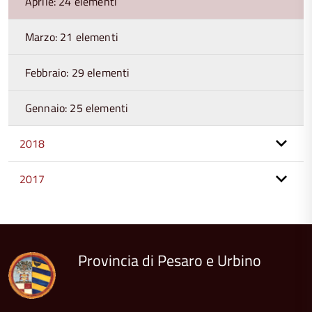
Aprile: 24 elementi
Marzo: 21 elementi
Febbraio: 29 elementi
Gennaio: 25 elementi
2018
2017
torna
all'inizio
del
contenuto
Provincia di Pesaro e Urbino