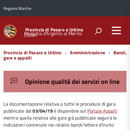
Regione Marche
Provincia di Pesaro e Urbino
Medaglia d'Argento al Merito
Civile
Menu
Provincia di Pesaro e Urbino
Amministrazione
Bandi,
di
gare e appalti
navigazione
Opinione qualità dei servizi on line
La documentazione relativa a tutte le procedure di gara
pubblicate dal
03/04/19
è disponibile sul
Portale Appalti
mentre quella relativa alle gare già pubblicate seguirà le
indicazioni contenute nei relativi bandi/lettere d'invito