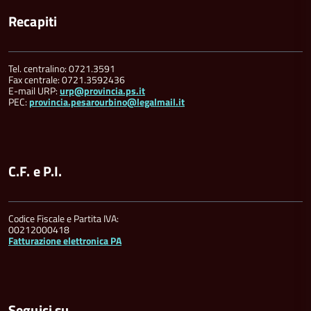
Recapiti
Tel. centralino: 0721.3591
Fax centrale: 0721.3592436
E-mail URP:
urp@provincia.ps.it
PEC:
provincia.pesarourbino@legalmail.it
C.F. e P.I.
Codice Fiscale e Partita IVA:
00212000418
Fatturazione elettronica PA
Seguici su