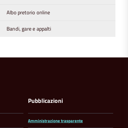
Albo pretorio online
Bandi, gare e appalti
torna
all'inizio
del
contenuto
a
Pubblicazioni
Amministrazione trasparente