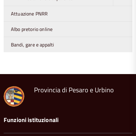
Attuazione PNRR
Albo pretorio online
Bandi, gare e appalti
torna
all'inizio
del
contenuto
Provincia di Pesaro e Urbino
Funzioni istituzionali