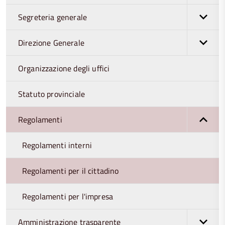
Segreteria generale
Direzione Generale
Organizzazione degli uffici
Statuto provinciale
Regolamenti
Regolamenti interni
Regolamenti per il cittadino
Regolamenti per l'impresa
Amministrazione trasparente