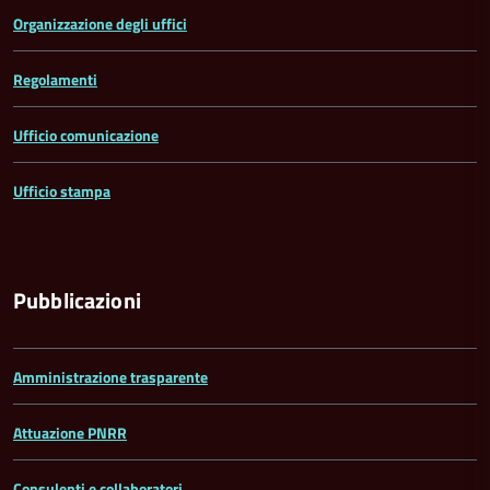
Organizzazione degli uffici
Regolamenti
Ufficio comunicazione
Ufficio stampa
Pubblicazioni
Amministrazione trasparente
Attuazione PNRR
Consulenti e collaboratori