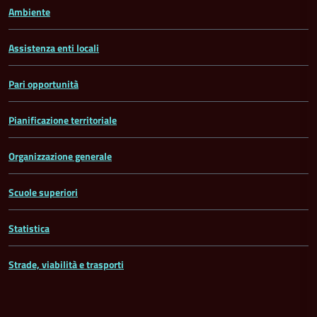
Ambiente
Assistenza enti locali
Pari opportunità
Pianificazione territoriale
Organizzazione generale
Scuole superiori
Statistica
Strade, viabilità e trasporti