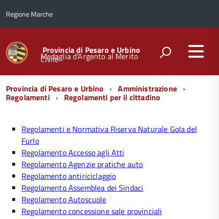
Regione Marche
Provincia di Pesaro e Urbino
Medaglia d'Argento al Merito
Civile
Menu
Provincia di Pesaro e Urbino
Amministrazione
di
Regolamenti
Regolamenti per il cittadino
navigazione
Regolamenti e Normativa Riserva Naturale Gola del
Furlo
Regolamento Accesso agli Atti
Regolamento Agenzie pratiche auto
Regolamento antiriciclaggio
Regolamento Assemblea dei Sindaci
Regolamento Autoscuole
Regolamento concessione sale provinciali