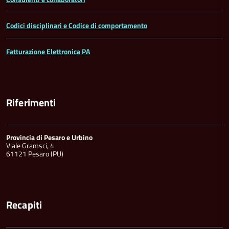
Codici disciplinari e Codice di comportamento
Fatturazione Elettronica PA
Riferimenti
Provincia di Pesaro e Urbino
Viale Gramsci, 4
61121 Pesaro (PU)
Recapiti