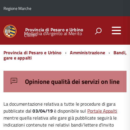
Regione Marche
Provincia di Pesaro e Urbino
Medaglia d'Argento al Merito
Civile
Menu
Provincia di Pesaro e Urbino
Amministrazione
Bandi,
di
gare e appalti
navigazione
Opinione qualità dei servizi on line
La documentazione relativa a tutte le procedure di gara
pubblicate dal
03/04/19
è disponibile sul
Portale Appalti
mentre quella relativa alle gare già pubblicate seguirà le
indicazioni contenute nei relativi bandi/lettere d'invito