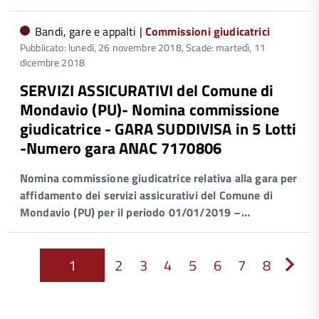
Bandi, gare e appalti |
Commissioni giudicatrici
Pubblicato: lunedì, 26 novembre 2018,
Scade: martedì, 11
dicembre 2018
SERVIZI ASSICURATIVI del Comune di
Mondavio (PU)- Nomina commissione
giudicatrice - GARA SUDDIVISA in 5 Lotti
-Numero gara ANAC 7170806
Nomina commissione giudicatrice relativa all
a gara
per
affidamento dei servizi assicurativi del Comune di
Mondavio
(PU)
per il periodo
01/01/2019
–…
1
2
3
4
5
6
7
8
Next