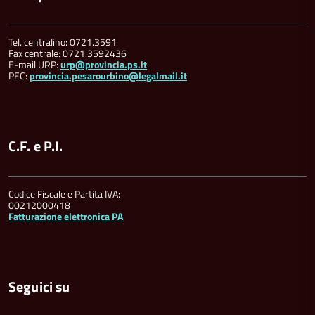
Tel. centralino: 0721.3591
Fax centrale: 0721.3592436
E-mail URP:
urp@provincia.ps.it
PEC:
provincia.pesarourbino@legalmail.it
C.F. e P.I.
Codice Fiscale e Partita IVA:
00212000418
Fatturazione elettronica PA
Seguici su