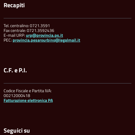
Recapiti
Tel. centralino: 0721.3591
Fax centrale: 0721.3592436
E-mail URP:
urp@provincia.ps.it
PEC:
provincia.pesarourbino@legalmail.it
C.F. e P.I.
Codice Fiscale e Partita IVA:
00212000418
Fatturazione elettronica PA
Seguici su