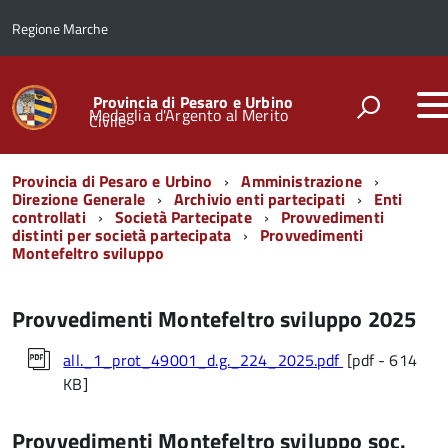
Regione Marche
Provincia di Pesaro e Urbino
Medaglia d'Argento al Merito
Civile
Menu
Provincia di Pesaro e Urbino
Amministrazione
di
Direzione Generale
Archivio enti partecipati
Enti
controllati
Società Partecipate
Provvedimenti
navigazione
distinti per società partecipata
Provvedimenti
Montefeltro sviluppo
Provvedimenti Montefeltro sviluppo 2025
all._1_prot_49001_d.g._224_2025.pdf
[pdf - 614
KB]
Provvedimenti Montefeltro sviluppo soc.