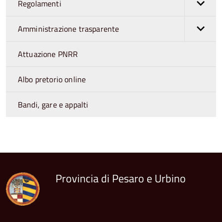
Regolamenti
Amministrazione trasparente
Attuazione PNRR
Albo pretorio online
Bandi, gare e appalti
torna
all'inizio
del
contenuto
Provincia di Pesaro e Urbino