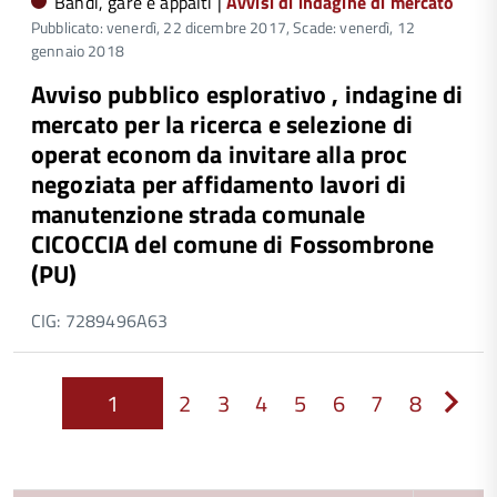
Bandi, gare e appalti |
Avvisi di indagine di mercato
Pubblicato: venerdì, 22 dicembre 2017,
Scade: venerdì, 12
gennaio 2018
Avviso pubblico esplorativo , indagine di
mercato per la ricerca e selezione di
operat econom da invitare alla proc
negoziata per affidamento lavori di
manutenzione strada comunale
CICOCCIA del comune di Fossombrone
(PU)
CIG: 7289496A63
1
2
3
4
5
6
7
8
Next