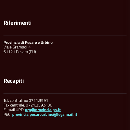
Riferimenti
Provincia di Pesaro e Urbino
Viale Gramsci, 4
61121 Pesaro (PU)
Recapiti
Tel. centralino: 0721.3591
Fax centrale: 0721.3592436
E-mail URP:
urp@provincia.ps.it
PEC:
provincia.pesarourbino@legalmail.it