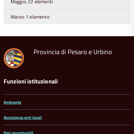
Maggio: 22 elementi
Marzo: 1 elemento
torna
all'inizio
del
contenuto
Provincia di Pesaro e Urbino
Funzioni istituzionali
Ambiente
Assistenza enti locali
Pari opportunità