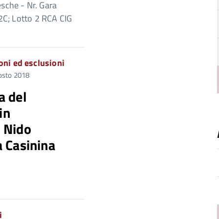
sche - Nr. Gara
C; Lotto 2 RCA CIG
oni ed esclusioni
osto 2018
a del
in
o Nido
a Casinina
i