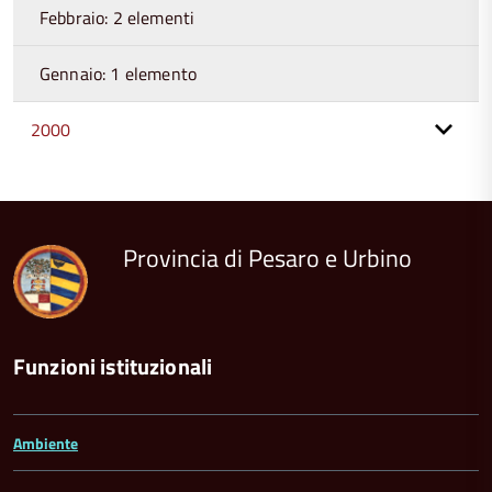
Febbraio: 2 elementi
Gennaio: 1 elemento
2000
torna
all'inizio
del
contenuto
Provincia di Pesaro e Urbino
Funzioni istituzionali
Ambiente