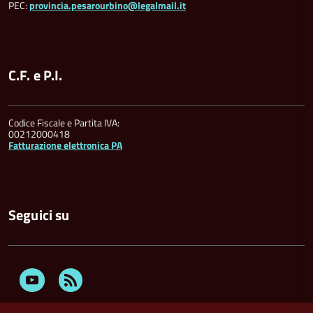
PEC:
provincia.pesarourbino@legalmail.it
C.F. e P.I.
Codice Fiscale e Partita IVA:
00212000418
Fatturazione elettronica PA
Seguici su
Youtube
Feed
Rss