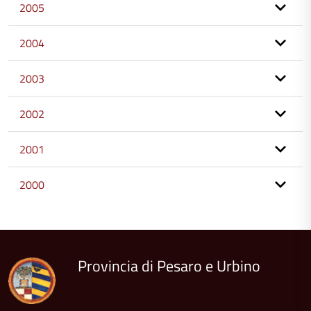
2005
2004
2003
2002
2001
2000
torna
all'inizio
del
contenuto
Provincia di Pesaro e Urbino