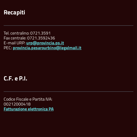
Recapiti
Tel. centralino: 0721.3591
Fax centrale: 0721.3592436
E-mail URP:
urp@provincia.ps.it
PEC:
provincia.pesarourbino@legalmail.it
C.F. e P.I.
Codice Fiscale e Partita IVA:
00212000418
Fatturazione elettronica PA