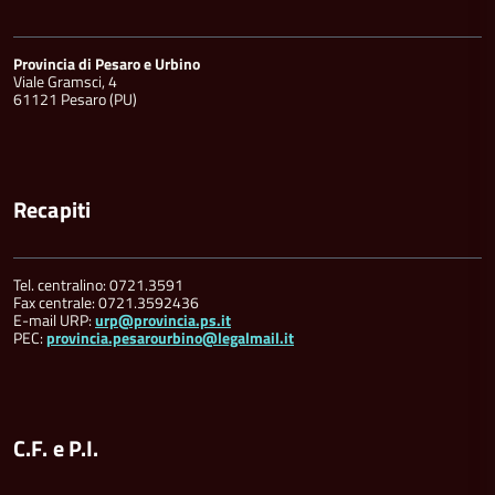
Provincia di Pesaro e Urbino
Viale Gramsci, 4
61121 Pesaro (PU)
Recapiti
Tel. centralino: 0721.3591
Fax centrale: 0721.3592436
E-mail URP:
urp@provincia.ps.it
PEC:
provincia.pesarourbino@legalmail.it
C.F. e P.I.