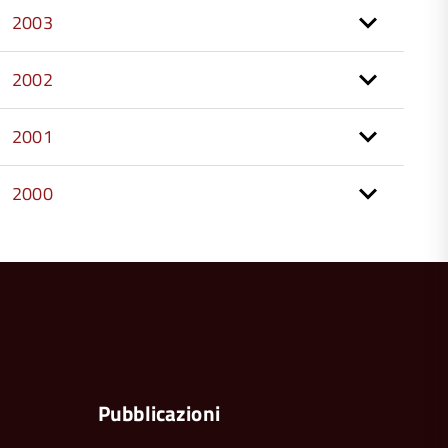
2003
2002
2001
2000
torna
all'inizio
del
contenuto
a
Pubblicazioni