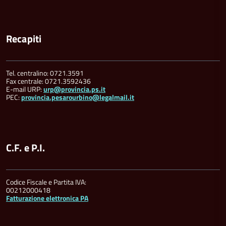
Recapiti
Tel. centralino: 0721.3591
Fax centrale: 0721.3592436
E-mail URP:
urp@provincia.ps.it
PEC:
provincia.pesarourbino@legalmail.it
C.F. e P.I.
Codice Fiscale e Partita IVA:
00212000418
Fatturazione elettronica PA